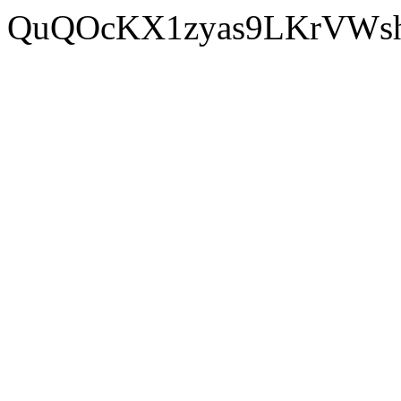
QuQOcKX1zyas9LKrVWsh